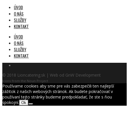
ÚVOD
O NÁS
SLUŽBY
KONTAKT
ÚVOD
O NÁS
SLUŽBY
KONTAKT
© 2018 Lioncatering.sk | Web od GnW Development
Icons from the Noun Project
Používame cookies aby sme pre vás zabezpečili ten najlepší
zážitok z našich webových stránok. Ak budete pokračovať v
používaní tejto stránky budeme predpokladať, že ste s ňou
spokojní.
Ok