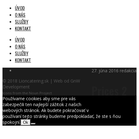
ÚVOD
O NÁS
SLUŽBY
KONTAKT
ÚVOD
O NÁS
SLUŽBY
KONTAKT
27. júna 2016
redakcia
© 2018 Lioncatering.sk | Web od GnW
Prices 2
Development
Icons from the Noun Project
Používame cookies aby sme pre vás
zabezpečili ten najlepší zážitok z našich
webových stránok. Ak budete pokračovať v
používaní tejto stránky budeme predpokladať, že ste s ňou
spokojní.
Ok