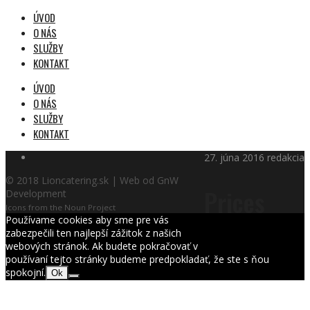
ÚVOD
O NÁS
SLUŽBY
KONTAKT
ÚVOD
O NÁS
SLUŽBY
KONTAKT
27. júna 2016
redakcia
© 2018 Lioncatering.sk | Web od GnW
Prices
Development
Icons from the Noun Project
Používame cookies aby sme pre vás
zabezpečili ten najlepší zážitok z našich
webových stránok. Ak budete pokračovať v
používaní tejto stránky budeme predpokladať, že ste s ňou
spokojní.
Ok